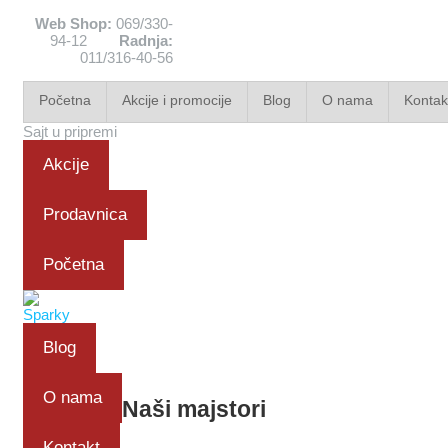
Web Shop:
069/330-
94-12
Radnja:
011/316-40-56
Početna
Akcije i promocije
Blog
O nama
Kontak
Sajt u pripremi
Akcije
Prodavnica
Početna
Blog
O nama
Naši majstori
Kontakt