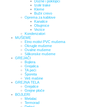
Dozne i poklopci
Izolir trake
Kleme
Bužir crevo
Oprema za kablove
Kanalice
Obujmice
Vezice
Kondenzatori
MUŠEME
Etno motivi PVC mušema
Okrugle mušeme
Ovalne mušeme
Silikonske mušeme
GREJAČI
Bojlera
Grejalica
TA peći
Šporeta
Veš mašine
GREJNA TELA
Grejalice
Grejne ploče
BOJLERI
Metalac
Termorad
Delovi