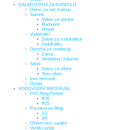
GALANTERIJA ZA KUPATILO
Delovi za veš mašinu
Slavine
Delovi za slavine
Marbomil
Minotti
Vodokotlići
Delovi za vodokotliće
Vodokotlići
Oprema za ventilaciju
Creva
Ventilatori i žaluzine
Sifoni
Delovi za sifone
Texo sifoni
Inox elementi
Ostalo
VODOVODNI MATERIJAL
PVC fiting Peštan
Φ20
Φ25
Pocinkovani fiting
1/2
3/4
Okiten cevi i spojke
Ventili i virble