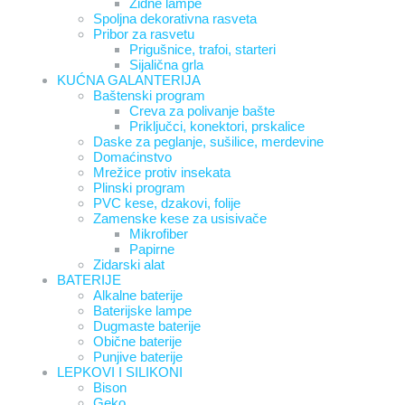
Zidne lampe
Spoljna dekorativna rasveta
Pribor za rasvetu
Prigušnice, trafoi, starteri
Sijalična grla
KUĆNA GALANTERIJA
Baštenski program
Creva za polivanje bašte
Priključci, konektori, prskalice
Daske za peglanje, sušilice, merdevine
Domaćinstvo
Mrežice protiv insekata
Plinski program
PVC kese, dzakovi, folije
Zamenske kese za usisivače
Mikrofiber
Papirne
Zidarski alat
BATERIJE
Alkalne baterije
Baterijske lampe
Dugmaste baterije
Obične baterije
Punjive baterije
LEPKOVI I SILIKONI
Bison
Geko