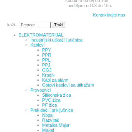
subotom od 08 do 15h
i nedeljom od 08 do 15h.
Kontaktirajte nas
traži...
Traži
ELEKTROMATERIJAL
Industrijski utikači i utičnice
Kablovi
PPY
PPR
PPL
PPJ
GGJ
Krpeni
Kabl za alarm
Gotovi kablovi sa utikačem
Provodnici
Silikonska žica
PVC žica
PF žica
Prekidači i priključnice
Nopal
Razvitak
Metalka Majur
Makel