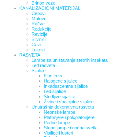
Brinox veze
KANALIZACIONI MATERIJAL
Čepovi
Mufovi
Račve
Redukcije
Revizije
Slivnici
Cevi
Lukovi
RASVETA
Lampe za uništavanje štetnih insekata
Led rasveta
Sijalice
Fluo cevi
Halogene sijalice
Inkadescentne sijalice
Led sijalice
Štedljive sijalice
Živine i specijalne sijalice
Unutrašnja dekorativna rasveta
Neonske lampe
Plafonjere i poluplafonjere
Podne lampe
Stone lampe i noćna svetla
Visilice i lusteri