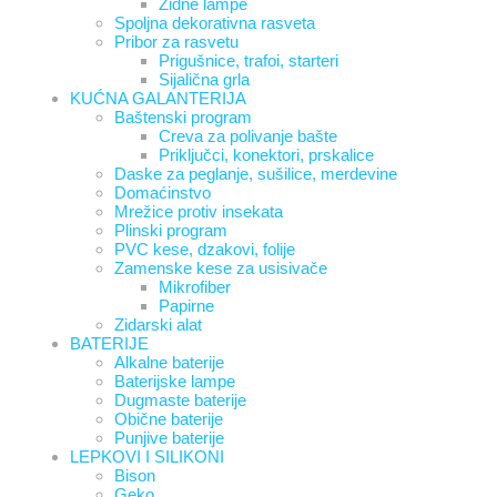
Zidne lampe
Spoljna dekorativna rasveta
Pribor za rasvetu
Prigušnice, trafoi, starteri
Sijalična grla
KUĆNA GALANTERIJA
Baštenski program
Creva za polivanje bašte
Priključci, konektori, prskalice
Daske za peglanje, sušilice, merdevine
Domaćinstvo
Mrežice protiv insekata
Plinski program
PVC kese, dzakovi, folije
Zamenske kese za usisivače
Mikrofiber
Papirne
Zidarski alat
BATERIJE
Alkalne baterije
Baterijske lampe
Dugmaste baterije
Obične baterije
Punjive baterije
LEPKOVI I SILIKONI
Bison
Geko