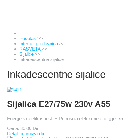
Početak
>>
Internet prodavnica
>>
RASVETA
>>
Sijalice
>>
Inkadescentne sijalice
Inkadescentne sijalice
Sijalica E27/75w 230v A55
Energetska efikasnost: E Potrošnja električne energije: 75 ...
Cena:
80,00 Din.
Detalji o proizvodu