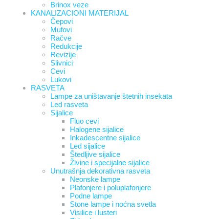
Brinox veze
KANALIZACIONI MATERIJAL
Čepovi
Mufovi
Račve
Redukcije
Revizije
Slivnici
Cevi
Lukovi
RASVETA
Lampe za uništavanje štetnih insekata
Led rasveta
Sijalice
Fluo cevi
Halogene sijalice
Inkadescentne sijalice
Led sijalice
Štedljive sijalice
Živine i specijalne sijalice
Unutrašnja dekorativna rasveta
Neonske lampe
Plafonjere i poluplafonjere
Podne lampe
Stone lampe i noćna svetla
Visilice i lusteri