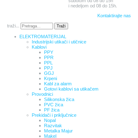
subotom od 08 do 15h
i nedeljom od 08 do 15h.
Kontaktirajte nas
traži...
Traži
ELEKTROMATERIJAL
Industrijski utikači i utičnice
Kablovi
PPY
PPR
PPL
PPJ
GGJ
Krpeni
Kabl za alarm
Gotovi kablovi sa utikačem
Provodnici
Silikonska žica
PVC žica
PF žica
Prekidači i priključnice
Nopal
Razvitak
Metalka Majur
Makel