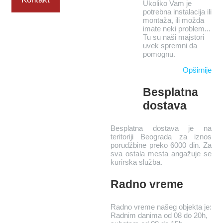
Ukoliko Vam je
potrebna instalacija ili
montaža, ili možda
imate neki problem...
Tu su naši majstori
uvek spremni da
pomognu.
Opširnije
Besplatna
dostava
Besplatna dostava je na
teritoriji Beograda za iznos
porudžbine preko 6000 din. Za
sva ostala mesta angažuje se
kurirska služba.
Radno vreme
Radno vreme našeg objekta je:
Radnim danima od 08 do 20h,