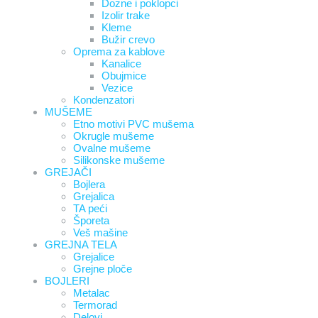
Dozne i poklopci
Izolir trake
Kleme
Bužir crevo
Oprema za kablove
Kanalice
Obujmice
Vezice
Kondenzatori
MUŠEME
Etno motivi PVC mušema
Okrugle mušeme
Ovalne mušeme
Silikonske mušeme
GREJAČI
Bojlera
Grejalica
TA peći
Šporeta
Veš mašine
GREJNA TELA
Grejalice
Grejne ploče
BOJLERI
Metalac
Termorad
Delovi