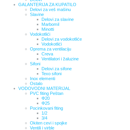
GALANTERIJA ZA KUPATILO
Delovi za veš mašinu
Slavine
Delovi za slavine
Marbomil
Minotti
Vodokotlići
Delovi za vodokotliće
Vodokotlići
Oprema za ventilaciju
Creva
Ventilatori i žaluzine
Sifoni
Delovi za sifone
Texo sifoni
Inox elementi
Ostalo
VODOVODNI MATERIJAL
PVC fiting Peštan
Φ20
Φ25
Pocinkovani fiting
1/2
3/4
Okiten cevi i spojke
Ventili i virble