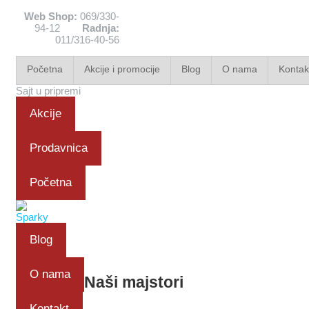
Web Shop:
069/330-
94-12
Radnja:
011/316-40-56
Početna
Akcije i promocije
Blog
O nama
Kontak
Sajt u pripremi
Akcije
Prodavnica
Početna
Blog
O nama
Naši majstori
Kontakt