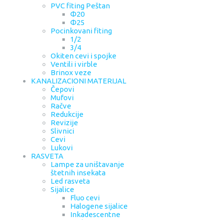
PVC fiting Peštan
Φ20
Φ25
Pocinkovani fiting
1/2
3/4
Okiten cevi i spojke
Ventili i virble
Brinox veze
KANALIZACIONI MATERIJAL
Čepovi
Mufovi
Račve
Redukcije
Revizije
Slivnici
Cevi
Lukovi
RASVETA
Lampe za uništavanje
štetnih insekata
Led rasveta
Sijalice
Fluo cevi
Halogene sijalice
Inkadescentne