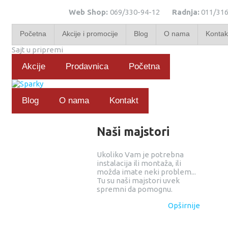
Web Shop:
069/330-94-12
Radnja:
011/316
Početna
Akcije i promocije
Blog
O nama
Kontak
Sajt u pripremi
Akcije
Prodavnica
Početna
Blog
O nama
Kontakt
Naši majstori
Ukoliko Vam je potrebna
instalacija ili montaža, ili
možda imate neki problem...
Tu su naši majstori uvek
spremni da pomognu.
Opširnije