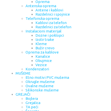
Oprema
Antenska oprema
Antene i kablovi
Razdelnici i spojnice
Telefonska oprema
Kablovi za telefon
Razdelnici za telefon
Instalacioni materijal
Dozne i poklopci
Izolir trake
Kleme
Bužir crevo
Oprema za kablove
Kanalice
Obujmice
Vezice
Kondenzatori
MUŠEME
Etno motivi PVC mušema
Okrugle mušeme
Ovalne mušeme
Silikonske mušeme
GREJAČI
Bojlera
Grejalica
TA peći