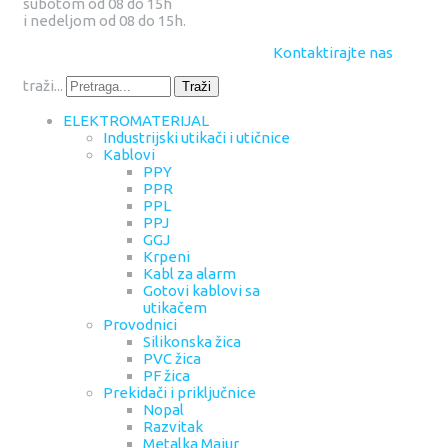
subotom od 08 do 15h
i nedeljom od 08 do 15h.
Kontaktirajte nas
traži...
Traži
ELEKTROMATERIJAL
Industrijski utikači i utičnice
Kablovi
PPY
PPR
PPL
PPJ
GGJ
Krpeni
Kabl za alarm
Gotovi kablovi sa
utikačem
Provodnici
Silikonska žica
PVC žica
PF žica
Prekidači i priključnice
Nopal
Razvitak
Metalka Majur