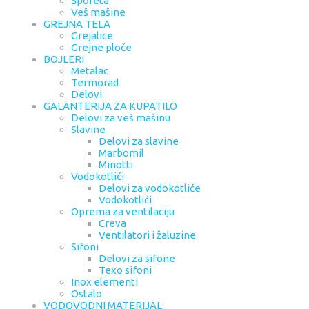
Šporeta
Veš mašine
GREJNA TELA
Grejalice
Grejne ploče
BOJLERI
Metalac
Termorad
Delovi
GALANTERIJA ZA KUPATILO
Delovi za veš mašinu
Slavine
Delovi za slavine
Marbomil
Minotti
Vodokotlići
Delovi za vodokotliće
Vodokotlići
Oprema za ventilaciju
Creva
Ventilatori i žaluzine
Sifoni
Delovi za sifone
Texo sifoni
Inox elementi
Ostalo
VODOVODNI MATERIJAL