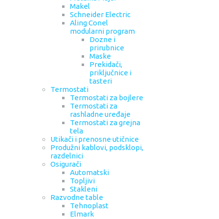
Makel
Schneider Electric
Aling Conel
modularni program
Dozne i
prirubnice
Maske
Prekidači,
priključnice i
tasteri
Termostati
Termostati za bojlere
Termostati za
rashladne uređaje
Termostati za grejna
tela
Utikači i prenosne utičnice
Produžni kablovi, podsklopi,
razdelnici
Osigurači
Automatski
Topljivi
Stakleni
Razvodne table
Tehnoplast
Elmark