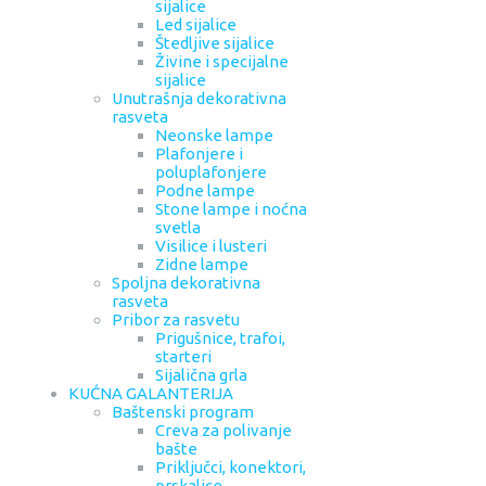
sijalice
Led sijalice
Štedljive sijalice
Živine i specijalne
sijalice
Unutrašnja dekorativna
rasveta
Neonske lampe
Plafonjere i
poluplafonjere
Podne lampe
Stone lampe i noćna
svetla
Visilice i lusteri
Zidne lampe
Spoljna dekorativna
rasveta
Pribor za rasvetu
Prigušnice, trafoi,
starteri
Sijalična grla
KUĆNA GALANTERIJA
Baštenski program
Creva za polivanje
bašte
Priključci, konektori,
prskalice