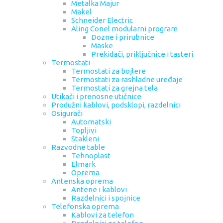
Metalka Majur
Makel
Schneider Electric
Aling Conel modularni program
Dozne i prirubnice
Maske
Prekidači, priključnice i tasteri
Termostati
Termostati za bojlere
Termostati za rashladne uređaje
Termostati za grejna tela
Utikači i prenosne utičnice
Produžni kablovi, podsklopi, razdelnici
Osigurači
Automatski
Topljivi
Stakleni
Razvodne table
Tehnoplast
Elmark
Oprema
Antenska oprema
Antene i kablovi
Razdelnici i spojnice
Telefonska oprema
Kablovi za telefon