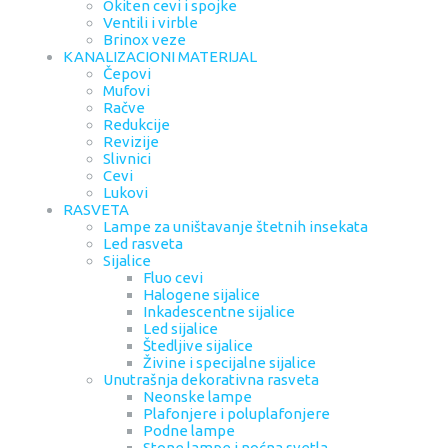
Okiten cevi i spojke
Ventili i virble
Brinox veze
KANALIZACIONI MATERIJAL
Čepovi
Mufovi
Račve
Redukcije
Revizije
Slivnici
Cevi
Lukovi
RASVETA
Lampe za uništavanje štetnih insekata
Led rasveta
Sijalice
Fluo cevi
Halogene sijalice
Inkadescentne sijalice
Led sijalice
Štedljive sijalice
Živine i specijalne sijalice
Unutrašnja dekorativna rasveta
Neonske lampe
Plafonjere i poluplafonjere
Podne lampe
Stone lampe i noćna svetla