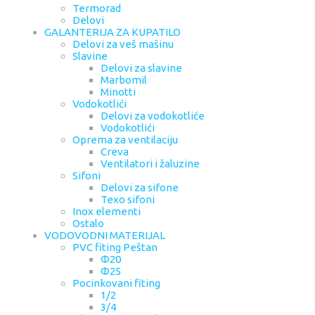
Termorad
Delovi
GALANTERIJA ZA KUPATILO
Delovi za veš mašinu
Slavine
Delovi za slavine
Marbomil
Minotti
Vodokotlići
Delovi za vodokotliće
Vodokotlići
Oprema za ventilaciju
Creva
Ventilatori i žaluzine
Sifoni
Delovi za sifone
Texo sifoni
Inox elementi
Ostalo
VODOVODNI MATERIJAL
PVC fiting Peštan
Φ20
Φ25
Pocinkovani fiting
1/2
3/4