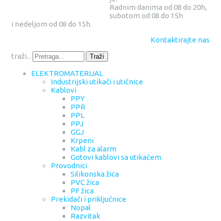
Radnim danima od 08 do 20h,
subotom od 08 do 15h
i nedeljom od 08 do 15h.
Kontaktirajte nas
traži...
Traži
ELEKTROMATERIJAL
Industrijski utikači i utičnice
Kablovi
PPY
PPR
PPL
PPJ
GGJ
Krpeni
Kabl za alarm
Gotovi kablovi sa utikačem
Provodnici
Silikonska žica
PVC žica
PF žica
Prekidači i priključnice
Nopal
Razvitak