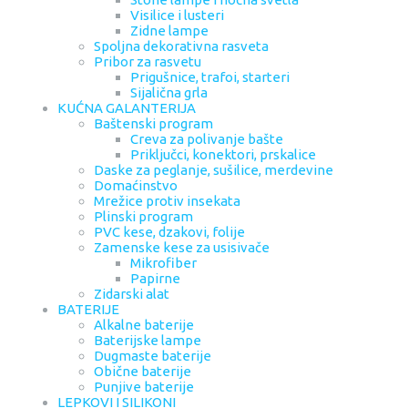
Visilice i lusteri
Zidne lampe
Spoljna dekorativna rasveta
Pribor za rasvetu
Prigušnice, trafoi, starteri
Sijalična grla
KUĆNA GALANTERIJA
Baštenski program
Creva za polivanje bašte
Priključci, konektori, prskalice
Daske za peglanje, sušilice, merdevine
Domaćinstvo
Mrežice protiv insekata
Plinski program
PVC kese, dzakovi, folije
Zamenske kese za usisivače
Mikrofiber
Papirne
Zidarski alat
BATERIJE
Alkalne baterije
Baterijske lampe
Dugmaste baterije
Obične baterije
Punjive baterije
LEPKOVI I SILIKONI