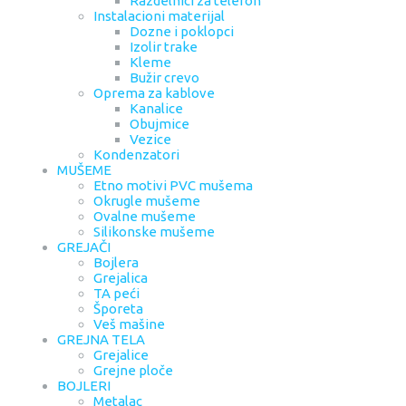
Razdelnici za telefon
Instalacioni materijal
Dozne i poklopci
Izolir trake
Kleme
Bužir crevo
Oprema za kablove
Kanalice
Obujmice
Vezice
Kondenzatori
MUŠEME
Etno motivi PVC mušema
Okrugle mušeme
Ovalne mušeme
Silikonske mušeme
GREJAČI
Bojlera
Grejalica
TA peći
Šporeta
Veš mašine
GREJNA TELA
Grejalice
Grejne ploče
BOJLERI
Metalac