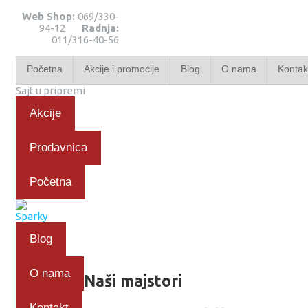
Web Shop:
069/330-
94-12
Radnja:
011/316-40-56
Početna
Akcije i promocije
Blog
O nama
Kontak
Sajt u pripremi
Akcije
Prodavnica
Početna
Blog
O nama
Naši majstori
Kontakt