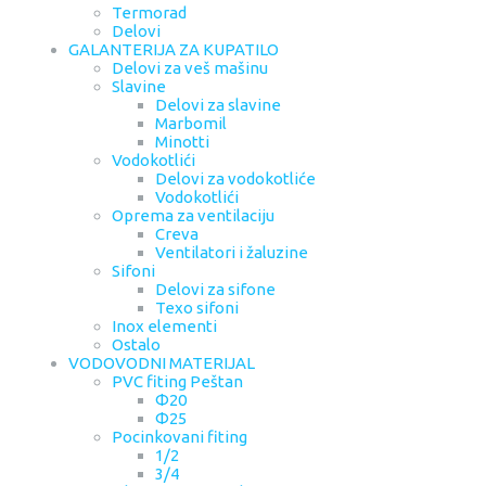
Termorad
Delovi
GALANTERIJA ZA KUPATILO
Delovi za veš mašinu
Slavine
Delovi za slavine
Marbomil
Minotti
Vodokotlići
Delovi za vodokotliće
Vodokotlići
Oprema za ventilaciju
Creva
Ventilatori i žaluzine
Sifoni
Delovi za sifone
Texo sifoni
Inox elementi
Ostalo
VODOVODNI MATERIJAL
PVC fiting Peštan
Φ20
Φ25
Pocinkovani fiting
1/2
3/4