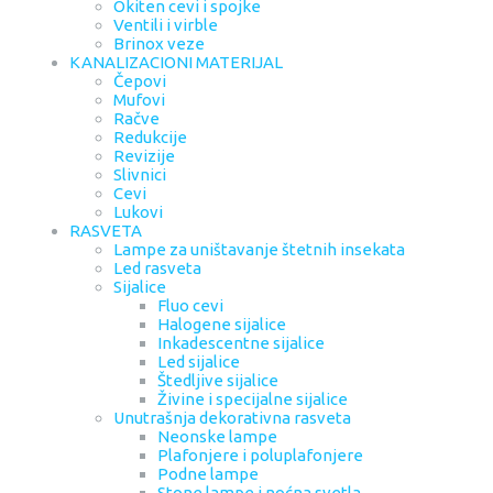
Okiten cevi i spojke
Ventili i virble
Brinox veze
KANALIZACIONI MATERIJAL
Čepovi
Mufovi
Račve
Redukcije
Revizije
Slivnici
Cevi
Lukovi
RASVETA
Lampe za uništavanje štetnih insekata
Led rasveta
Sijalice
Fluo cevi
Halogene sijalice
Inkadescentne sijalice
Led sijalice
Štedljive sijalice
Živine i specijalne sijalice
Unutrašnja dekorativna rasveta
Neonske lampe
Plafonjere i poluplafonjere
Podne lampe
Stone lampe i noćna svetla