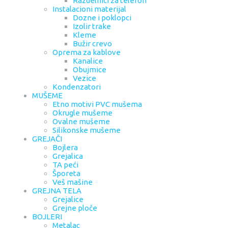
Razdelnici za telefon
Instalacioni materijal
Dozne i poklopci
Izolir trake
Kleme
Bužir crevo
Oprema za kablove
Kanalice
Obujmice
Vezice
Kondenzatori
MUŠEME
Etno motivi PVC mušema
Okrugle mušeme
Ovalne mušeme
Silikonske mušeme
GREJAČI
Bojlera
Grejalica
TA peći
Šporeta
Veš mašine
GREJNA TELA
Grejalice
Grejne ploče
BOJLERI
Metalac