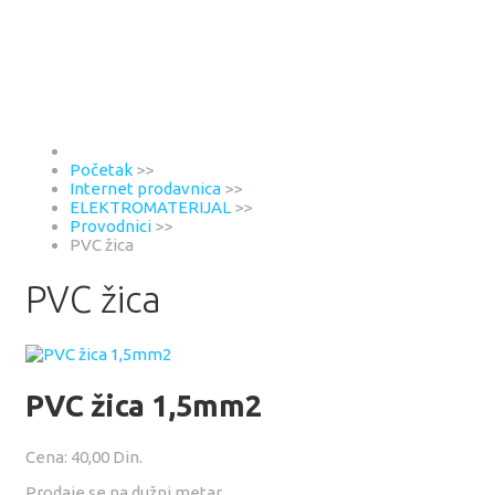
Početak
>>
Internet prodavnica
>>
ELEKTROMATERIJAL
>>
Provodnici
>>
PVC žica
PVC žica
PVC žica 1,5mm2
Cena:
40,00 Din.
Prodaje se na dužni metar.