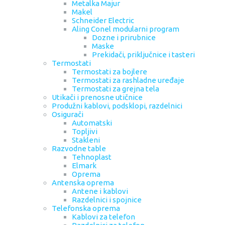
Metalka Majur
Makel
Schneider Electric
Aling Conel modularni program
Dozne i prirubnice
Maske
Prekidači, priključnice i tasteri
Termostati
Termostati za bojlere
Termostati za rashladne uređaje
Termostati za grejna tela
Utikači i prenosne utičnice
Produžni kablovi, podsklopi, razdelnici
Osigurači
Automatski
Topljivi
Stakleni
Razvodne table
Tehnoplast
Elmark
Oprema
Antenska oprema
Antene i kablovi
Razdelnici i spojnice
Telefonska oprema
Kablovi za telefon