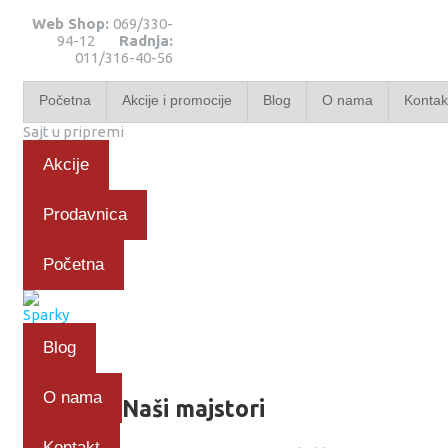
Web Shop:
069/330-
94-12
Radnja:
011/316-40-56
Početna
Akcije i promocije
Blog
O nama
Kontak
Sajt u pripremi
Akcije
Prodavnica
Početna
Blog
O nama
Naši majstori
Kontakt