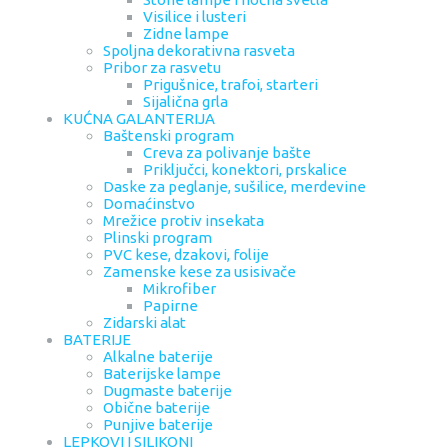
Visilice i lusteri
Zidne lampe
Spoljna dekorativna rasveta
Pribor za rasvetu
Prigušnice, trafoi, starteri
Sijalična grla
KUĆNA GALANTERIJA
Baštenski program
Creva za polivanje bašte
Priključci, konektori, prskalice
Daske za peglanje, sušilice, merdevine
Domaćinstvo
Mrežice protiv insekata
Plinski program
PVC kese, dzakovi, folije
Zamenske kese za usisivače
Mikrofiber
Papirne
Zidarski alat
BATERIJE
Alkalne baterije
Baterijske lampe
Dugmaste baterije
Obične baterije
Punjive baterije
LEPKOVI I SILIKONI