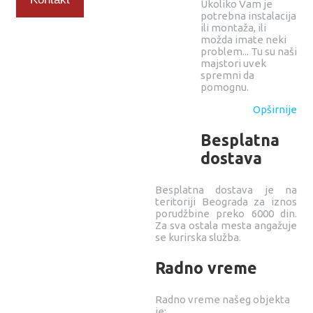
Ukoliko Vam je
potrebna instalacija
ili montaža, ili
možda imate neki
problem... Tu su naši
majstori uvek
spremni da
pomognu.
Opširnije
Besplatna
dostava
Besplatna dostava je na
teritoriji Beograda za iznos
porudžbine preko 6000 din.
Za sva ostala mesta angažuje
se kurirska služba.
Radno vreme
Radno vreme našeg objekta
je: