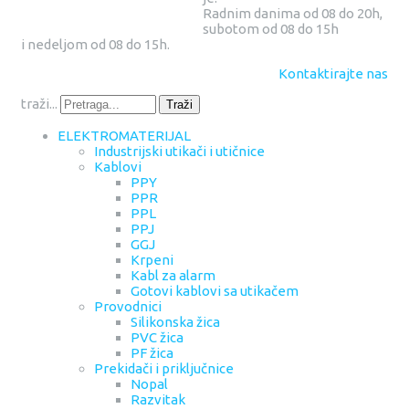
Radnim danima od 08 do 20h,
subotom od 08 do 15h
i nedeljom od 08 do 15h.
Kontaktirajte nas
traži...
Traži
ELEKTROMATERIJAL
Industrijski utikači i utičnice
Kablovi
PPY
PPR
PPL
PPJ
GGJ
Krpeni
Kabl za alarm
Gotovi kablovi sa utikačem
Provodnici
Silikonska žica
PVC žica
PF žica
Prekidači i priključnice
Nopal
Razvitak