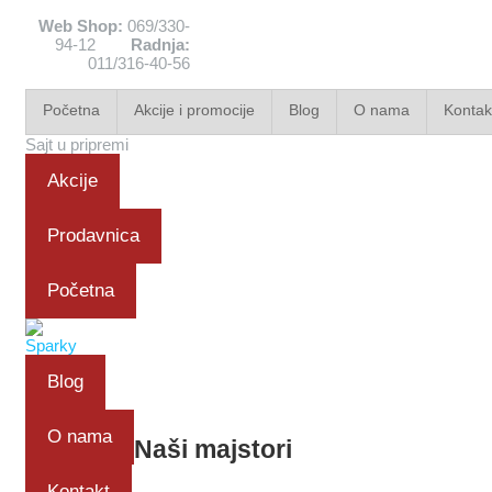
Web Shop:
069/330-
94-12
Radnja:
011/316-40-56
Početna
Akcije i promocije
Blog
O nama
Kontak
Sajt u pripremi
Akcije
Prodavnica
Početna
Blog
O nama
Naši majstori
Kontakt