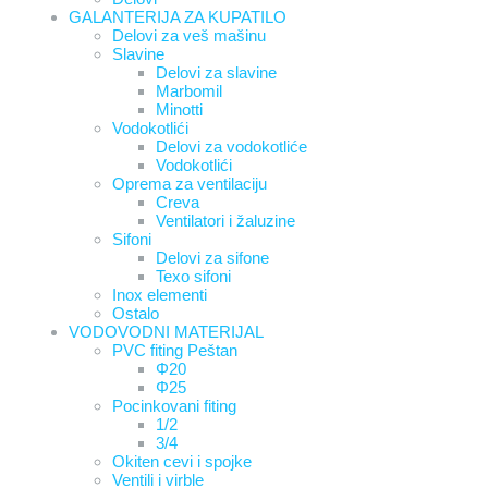
GALANTERIJA ZA KUPATILO
Delovi za veš mašinu
Slavine
Delovi za slavine
Marbomil
Minotti
Vodokotlići
Delovi za vodokotliće
Vodokotlići
Oprema za ventilaciju
Creva
Ventilatori i žaluzine
Sifoni
Delovi za sifone
Texo sifoni
Inox elementi
Ostalo
VODOVODNI MATERIJAL
PVC fiting Peštan
Φ20
Φ25
Pocinkovani fiting
1/2
3/4
Okiten cevi i spojke
Ventili i virble