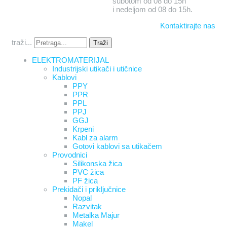
subotom od 08 do 15h
i nedeljom od 08 do 15h.
Kontaktirajte nas
traži...
Traži
ELEKTROMATERIJAL
Industrijski utikači i utičnice
Kablovi
PPY
PPR
PPL
PPJ
GGJ
Krpeni
Kabl za alarm
Gotovi kablovi sa utikačem
Provodnici
Silikonska žica
PVC žica
PF žica
Prekidači i priključnice
Nopal
Razvitak
Metalka Majur
Makel