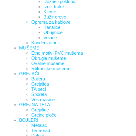
Dozne i poklopci
Izolir trake
Kleme
Bužir crevo
Oprema za kablove
Kanalice
Obujmice
Vezice
Kondenzatori
MUŠEME
Etno motivi PVC mušema
Okrugle mušeme
Ovalne mušeme
Silikonske mušeme
GREJAČI
Bojlera
Grejalica
TA peći
Šporeta
Veš mašine
GREJNA TELA
Grejalice
Grejne ploče
BOJLERI
Metalac
Termorad
Delovi