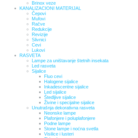
Brinox veze
KANALIZACIONI MATERIJAL
Čepovi
Mufovi
Račve
Redukcije
Revizije
Slivnici
Cevi
Lukovi
RASVETA
Lampe za uništavanje štetnih insekata
Led rasveta
Sijalice
Fluo cevi
Halogene sijalice
Inkadescentne sijalice
Led sijalice
Štedljive sijalice
Živine i specijalne sijalice
Unutrašnja dekorativna rasveta
Neonske lampe
Plafonjere i poluplafonjere
Podne lampe
Stone lampe i noćna svetla
Visilice i lusteri