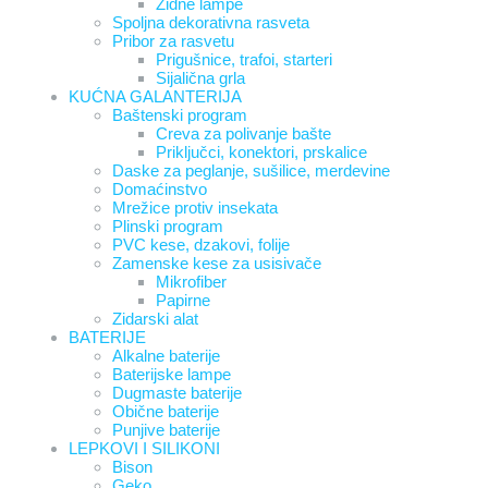
Zidne lampe
Spoljna dekorativna rasveta
Pribor za rasvetu
Prigušnice, trafoi, starteri
Sijalična grla
KUĆNA GALANTERIJA
Baštenski program
Creva za polivanje bašte
Priključci, konektori, prskalice
Daske za peglanje, sušilice, merdevine
Domaćinstvo
Mrežice protiv insekata
Plinski program
PVC kese, dzakovi, folije
Zamenske kese za usisivače
Mikrofiber
Papirne
Zidarski alat
BATERIJE
Alkalne baterije
Baterijske lampe
Dugmaste baterije
Obične baterije
Punjive baterije
LEPKOVI I SILIKONI
Bison
Geko