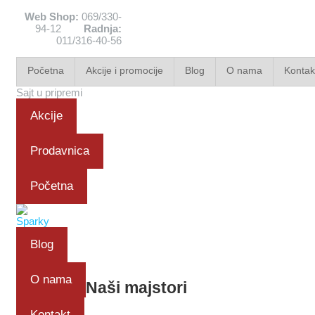
Web Shop:
069/330-
94-12
Radnja:
011/316-40-56
Početna
Akcije i promocije
Blog
O nama
Kontak
Sajt u pripremi
Akcije
Prodavnica
Početna
Blog
O nama
Naši majstori
Kontakt