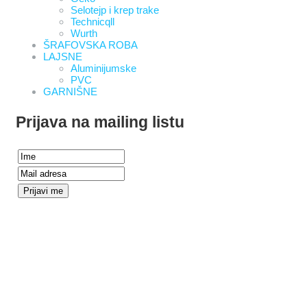
Selotejp i krep trake
Technicqll
Wurth
ŠRAFOVSKA ROBA
LAJSNE
Aluminijumske
PVC
GARNIŠNE
Prijava na mailing listu