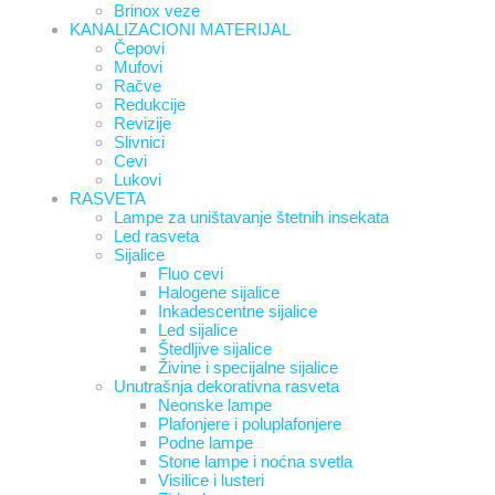
Brinox veze
KANALIZACIONI MATERIJAL
Čepovi
Mufovi
Račve
Redukcije
Revizije
Slivnici
Cevi
Lukovi
RASVETA
Lampe za uništavanje štetnih insekata
Led rasveta
Sijalice
Fluo cevi
Halogene sijalice
Inkadescentne sijalice
Led sijalice
Štedljive sijalice
Živine i specijalne sijalice
Unutrašnja dekorativna rasveta
Neonske lampe
Plafonjere i poluplafonjere
Podne lampe
Stone lampe i noćna svetla
Visilice i lusteri