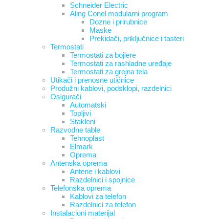
Schneider Electric
Aling Conel modularni program
Dozne i prirubnice
Maske
Prekidači, priključnice i tasteri
Termostati
Termostati za bojlere
Termostati za rashladne uređaje
Termostati za grejna tela
Utikači i prenosne utičnice
Produžni kablovi, podsklopi, razdelnici
Osigurači
Automatski
Topljivi
Stakleni
Razvodne table
Tehnoplast
Elmark
Oprema
Antenska oprema
Antene i kablovi
Razdelnici i spojnice
Telefonska oprema
Kablovi za telefon
Razdelnici za telefon
Instalacioni materijal