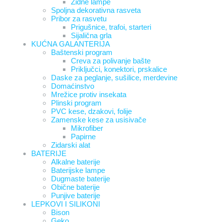
Zidne lampe
Spoljna dekorativna rasveta
Pribor za rasvetu
Prigušnice, trafoi, starteri
Sijalična grla
KUĆNA GALANTERIJA
Baštenski program
Creva za polivanje bašte
Priključci, konektori, prskalice
Daske za peglanje, sušilice, merdevine
Domaćinstvo
Mrežice protiv insekata
Plinski program
PVC kese, dzakovi, folije
Zamenske kese za usisivače
Mikrofiber
Papirne
Zidarski alat
BATERIJE
Alkalne baterije
Baterijske lampe
Dugmaste baterije
Obične baterije
Punjive baterije
LEPKOVI I SILIKONI
Bison
Geko