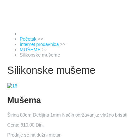
Početak
>>
Internet prodavnica
>>
MUŠEME
>>
Silikonske mušeme
Silikonske mušeme
Mušema
Širina 80cm Debljina 1mm Način održavanja: vlažno brisati
Cena:
910,00 Din.
Prodaje se na dužni metar.