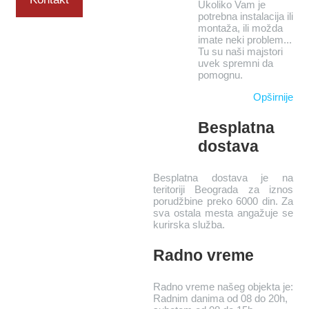
Ukoliko Vam je
potrebna instalacija ili
montaža, ili možda
imate neki problem...
Tu su naši majstori
uvek spremni da
pomognu.
Opširnije
Besplatna
dostava
Besplatna dostava je na
teritoriji Beograda za iznos
porudžbine preko 6000 din. Za
sva ostala mesta angažuje se
kurirska služba.
Radno vreme
Radno vreme našeg objekta je:
Radnim danima od 08 do 20h,