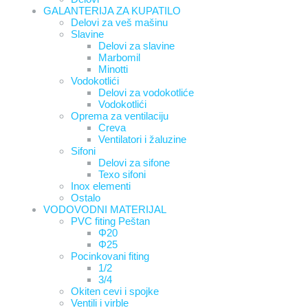
GALANTERIJA ZA KUPATILO
Delovi za veš mašinu
Slavine
Delovi za slavine
Marbomil
Minotti
Vodokotlići
Delovi za vodokotliće
Vodokotlići
Oprema za ventilaciju
Creva
Ventilatori i žaluzine
Sifoni
Delovi za sifone
Texo sifoni
Inox elementi
Ostalo
VODOVODNI MATERIJAL
PVC fiting Peštan
Φ20
Φ25
Pocinkovani fiting
1/2
3/4
Okiten cevi i spojke
Ventili i virble