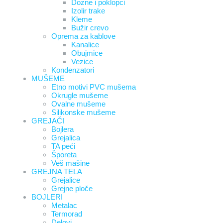
Dozne i poklopci
Izolir trake
Kleme
Bužir crevo
Oprema za kablove
Kanalice
Obujmice
Vezice
Kondenzatori
MUŠEME
Etno motivi PVC mušema
Okrugle mušeme
Ovalne mušeme
Silikonske mušeme
GREJAČI
Bojlera
Grejalica
TA peći
Šporeta
Veš mašine
GREJNA TELA
Grejalice
Grejne ploče
BOJLERI
Metalac
Termorad
Delovi