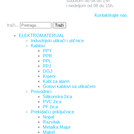
subotom od 08 do 15h
i nedeljom od 08 do 15h.
Kontaktirajte nas
traži...
Traži
ELEKTROMATERIJAL
Industrijski utikači i utičnice
Kablovi
PPY
PPR
PPL
PPJ
GGJ
Krpeni
Kabl za alarm
Gotovi kablovi sa utikačem
Provodnici
Silikonska žica
PVC žica
PF žica
Prekidači i priključnice
Nopal
Razvitak
Metalka Majur
Makel