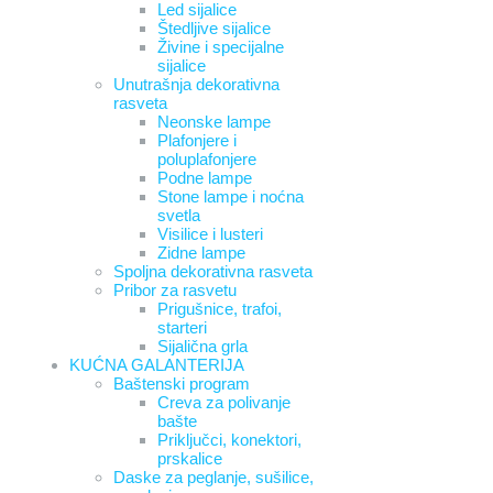
Led sijalice
Štedljive sijalice
Živine i specijalne
sijalice
Unutrašnja dekorativna
rasveta
Neonske lampe
Plafonjere i
poluplafonjere
Podne lampe
Stone lampe i noćna
svetla
Visilice i lusteri
Zidne lampe
Spoljna dekorativna rasveta
Pribor za rasvetu
Prigušnice, trafoi,
starteri
Sijalična grla
KUĆNA GALANTERIJA
Baštenski program
Creva za polivanje
bašte
Priključci, konektori,
prskalice
Daske za peglanje, sušilice,