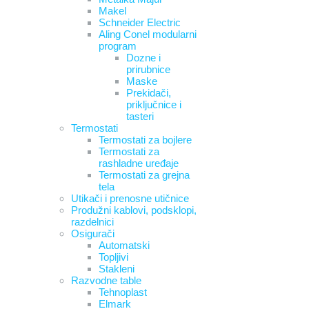
Makel
Schneider Electric
Aling Conel modularni
program
Dozne i
prirubnice
Maske
Prekidači,
priključnice i
tasteri
Termostati
Termostati za bojlere
Termostati za
rashladne uređaje
Termostati za grejna
tela
Utikači i prenosne utičnice
Produžni kablovi, podsklopi,
razdelnici
Osigurači
Automatski
Topljivi
Stakleni
Razvodne table
Tehnoplast
Elmark