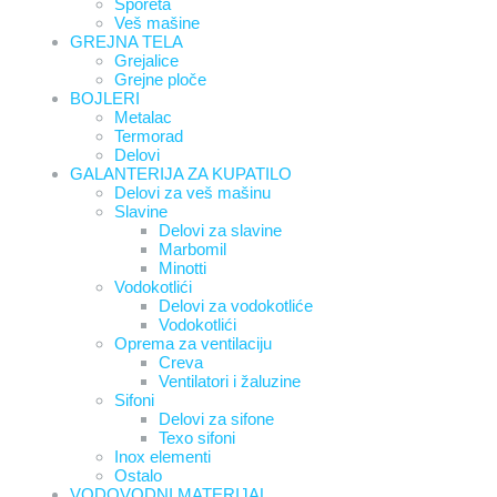
Šporeta
Veš mašine
GREJNA TELA
Grejalice
Grejne ploče
BOJLERI
Metalac
Termorad
Delovi
GALANTERIJA ZA KUPATILO
Delovi za veš mašinu
Slavine
Delovi za slavine
Marbomil
Minotti
Vodokotlići
Delovi za vodokotliće
Vodokotlići
Oprema za ventilaciju
Creva
Ventilatori i žaluzine
Sifoni
Delovi za sifone
Texo sifoni
Inox elementi
Ostalo
VODOVODNI MATERIJAL