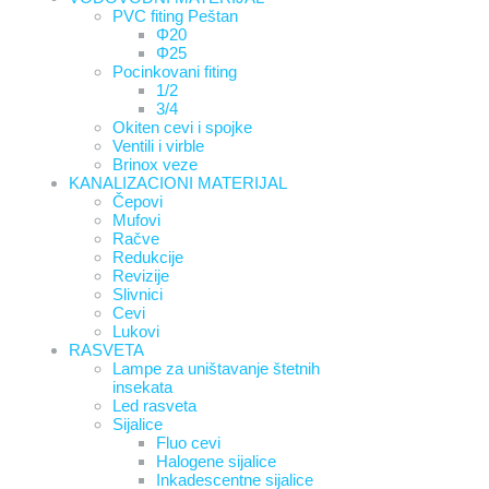
PVC fiting Peštan
Φ20
Φ25
Pocinkovani fiting
1/2
3/4
Okiten cevi i spojke
Ventili i virble
Brinox veze
KANALIZACIONI MATERIJAL
Čepovi
Mufovi
Račve
Redukcije
Revizije
Slivnici
Cevi
Lukovi
RASVETA
Lampe za uništavanje štetnih
insekata
Led rasveta
Sijalice
Fluo cevi
Halogene sijalice
Inkadescentne sijalice