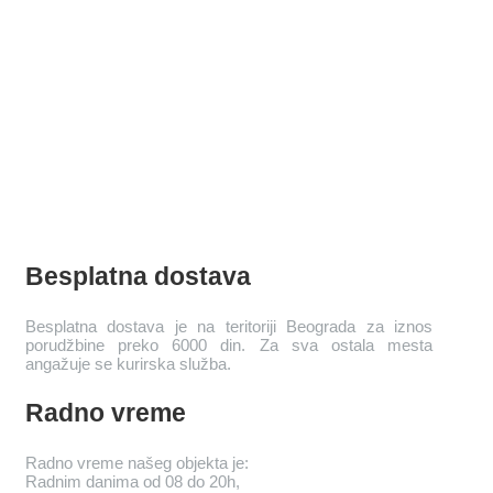
Besplatna dostava
Besplatna dostava je na teritoriji Beograda za iznos
porudžbine preko 6000 din. Za sva ostala mesta
angažuje se kurirska služba.
Radno vreme
Radno vreme našeg objekta je:
Radnim danima od 08 do 20h,