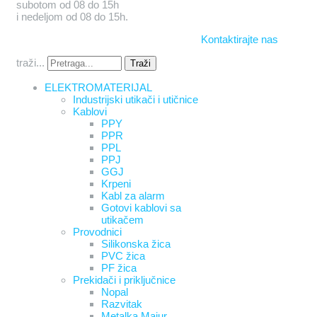
subotom od 08 do 15h
i nedeljom od 08 do 15h.
Kontaktirajte nas
traži...
Traži
ELEKTROMATERIJAL
Industrijski utikači i utičnice
Kablovi
PPY
PPR
PPL
PPJ
GGJ
Krpeni
Kabl za alarm
Gotovi kablovi sa
utikačem
Provodnici
Silikonska žica
PVC žica
PF žica
Prekidači i priključnice
Nopal
Razvitak
Metalka Majur