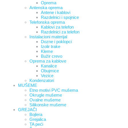
Oprema
Antenska oprema
Antene i kablovi
Razdelnici i spojnice
Telefonska oprema
Kablovi za telefon
Razdelnici za telefon
Instalacioni materijal
Dozne i poklopci
Izolir trake
Kleme
Bužir crevo
Oprema za kablove
Kanalice
Obujmice
Vezice
Kondenzatori
MUŠEME
Etno motivi PVC mušema
Okrugle mušeme
Ovalne mušeme
Silikonske mušeme
GREJAČI
Bojlera
Grejalica
TA peći