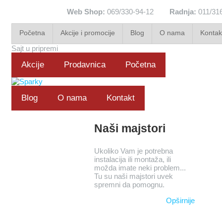
Web Shop:
069/330-94-12
Radnja:
011/31
Početna
Akcije i promocije
Blog
O nama
Kontak
Sajt u pripremi
Akcije
Prodavnica
Početna
Blog
O nama
Kontakt
Naši majstori
Ukoliko Vam je potrebna
instalacija ili montaža, ili
možda imate neki problem...
Tu su naši majstori uvek
spremni da pomognu.
Opširnije