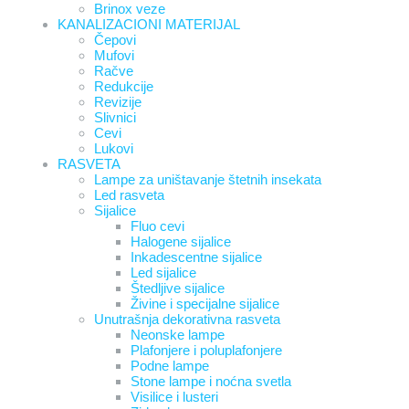
Brinox veze
KANALIZACIONI MATERIJAL
Čepovi
Mufovi
Račve
Redukcije
Revizije
Slivnici
Cevi
Lukovi
RASVETA
Lampe za uništavanje štetnih insekata
Led rasveta
Sijalice
Fluo cevi
Halogene sijalice
Inkadescentne sijalice
Led sijalice
Štedljive sijalice
Živine i specijalne sijalice
Unutrašnja dekorativna rasveta
Neonske lampe
Plafonjere i poluplafonjere
Podne lampe
Stone lampe i noćna svetla
Visilice i lusteri