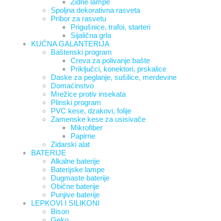
Zidne lampe
Spoljna dekorativna rasveta
Pribor za rasvetu
Prigušnice, trafoi, starteri
Sijalična grla
KUĆNA GALANTERIJA
Baštenski program
Creva za polivanje bašte
Priključci, konektori, prskalice
Daske za peglanje, sušilice, merdevine
Domaćinstvo
Mrežice protiv insekata
Plinski program
PVC kese, dzakovi, folije
Zamenske kese za usisivače
Mikrofiber
Papirne
Zidarski alat
BATERIJE
Alkalne baterije
Baterijske lampe
Dugmaste baterije
Obične baterije
Punjive baterije
LEPKOVI I SILIKONI
Bison
Geko