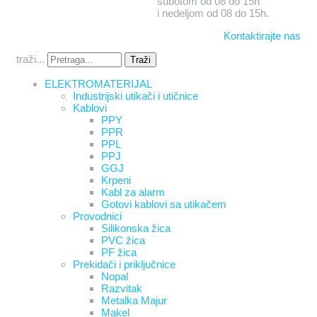
subotom od 08 do 15h
i nedeljom od 08 do 15h.
Kontaktirajte nas
traži...
Traži
ELEKTROMATERIJAL
Industrijski utikači i utičnice
Kablovi
PPY
PPR
PPL
PPJ
GGJ
Krpeni
Kabl za alarm
Gotovi kablovi sa utikačem
Provodnici
Silikonska žica
PVC žica
PF žica
Prekidači i priključnice
Nopal
Razvitak
Metalka Majur
Makel