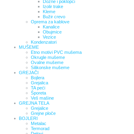
Dozne i poklopci
Izolir trake
Kleme
Bužir crevo
Oprema za kablove
Kanalice
Obujmice
Vezice
Kondenzatori
MUŠEME
Etno motivi PVC mušema
Okrugle mušeme
Ovalne mušeme
Silikonske mušeme
GREJAČI
Bojlera
Grejalica
TA peći
Šporeta
Veš mašine
GREJNA TELA
Grejalice
Grejne ploče
BOJLERI
Metalac
Termorad
Delovi