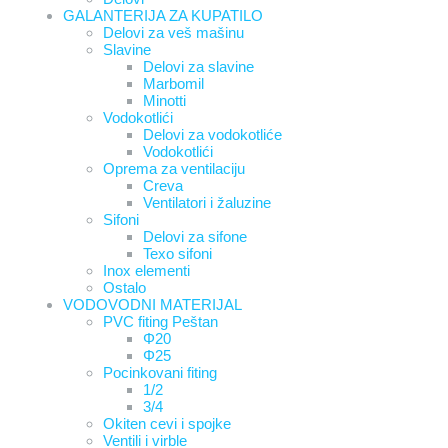
GALANTERIJA ZA KUPATILO
Delovi za veš mašinu
Slavine
Delovi za slavine
Marbomil
Minotti
Vodokotlići
Delovi za vodokotliće
Vodokotlići
Oprema za ventilaciju
Creva
Ventilatori i žaluzine
Sifoni
Delovi za sifone
Texo sifoni
Inox elementi
Ostalo
VODOVODNI MATERIJAL
PVC fiting Peštan
Φ20
Φ25
Pocinkovani fiting
1/2
3/4
Okiten cevi i spojke
Ventili i virble