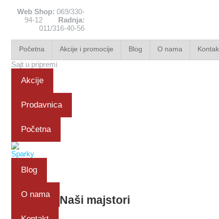
Web Shop:
069/330-
94-12
Radnja:
011/316-40-56
Početna
Akcije i promocije
Blog
O nama
Kontak
Sajt u pripremi
Akcije
Prodavnica
Početna
Blog
O nama
Naši majstori
Kontakt