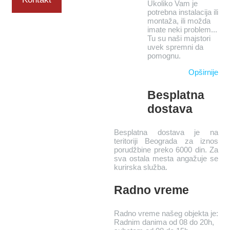
Ukoliko Vam je
potrebna instalacija ili
montaža, ili možda
imate neki problem...
Tu su naši majstori
uvek spremni da
pomognu.
Opširnije
Besplatna
dostava
Besplatna dostava je na
teritoriji Beograda za iznos
porudžbine preko 6000 din. Za
sva ostala mesta angažuje se
kurirska služba.
Radno vreme
Radno vreme našeg objekta je:
Radnim danima od 08 do 20h,