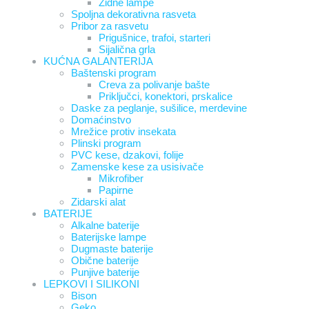
Zidne lampe
Spoljna dekorativna rasveta
Pribor za rasvetu
Prigušnice, trafoi, starteri
Sijalična grla
KUĆNA GALANTERIJA
Baštenski program
Creva za polivanje bašte
Priključci, konektori, prskalice
Daske za peglanje, sušilice, merdevine
Domaćinstvo
Mrežice protiv insekata
Plinski program
PVC kese, dzakovi, folije
Zamenske kese za usisivače
Mikrofiber
Papirne
Zidarski alat
BATERIJE
Alkalne baterije
Baterijske lampe
Dugmaste baterije
Obične baterije
Punjive baterije
LEPKOVI I SILIKONI
Bison
Geko