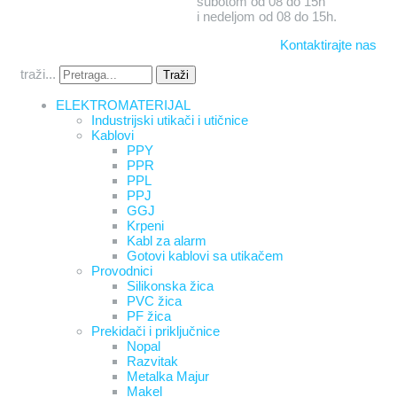
subotom od 08 do 15h
i nedeljom od 08 do 15h.
Kontaktirajte nas
traži...
Traži
ELEKTROMATERIJAL
Industrijski utikači i utičnice
Kablovi
PPY
PPR
PPL
PPJ
GGJ
Krpeni
Kabl za alarm
Gotovi kablovi sa utikačem
Provodnici
Silikonska žica
PVC žica
PF žica
Prekidači i priključnice
Nopal
Razvitak
Metalka Majur
Makel