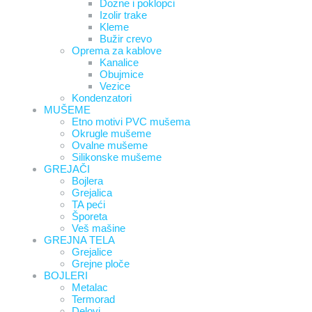
Dozne i poklopci
Izolir trake
Kleme
Bužir crevo
Oprema za kablove
Kanalice
Obujmice
Vezice
Kondenzatori
MUŠEME
Etno motivi PVC mušema
Okrugle mušeme
Ovalne mušeme
Silikonske mušeme
GREJAČI
Bojlera
Grejalica
TA peći
Šporeta
Veš mašine
GREJNA TELA
Grejalice
Grejne ploče
BOJLERI
Metalac
Termorad
Delovi