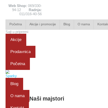
Web Shop:
069/330-
94-12
Radnja:
011/316-40-56
Početna
Akcije i promocije
Blog
O nama
Kontak
Sajt u pripremi
Akcije
Prodavnica
Početna
Blog
O nama
Naši majstori
Kontakt