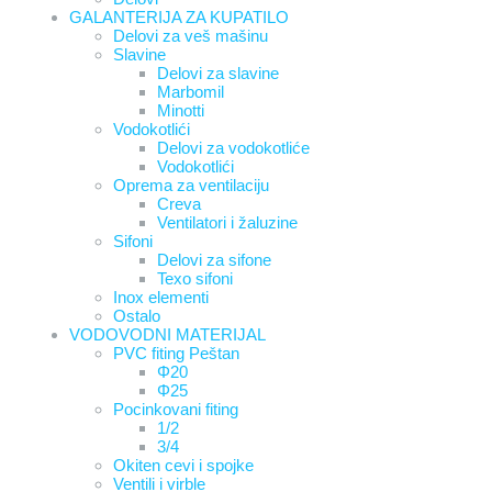
GALANTERIJA ZA KUPATILO
Delovi za veš mašinu
Slavine
Delovi za slavine
Marbomil
Minotti
Vodokotlići
Delovi za vodokotliće
Vodokotlići
Oprema za ventilaciju
Creva
Ventilatori i žaluzine
Sifoni
Delovi za sifone
Texo sifoni
Inox elementi
Ostalo
VODOVODNI MATERIJAL
PVC fiting Peštan
Φ20
Φ25
Pocinkovani fiting
1/2
3/4
Okiten cevi i spojke
Ventili i virble