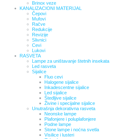
Brinox veze
KANALIZACIONI MATERIJAL
Čepovi
Mufovi
Račve
Redukcije
Revizije
Slivnici
Cevi
Lukovi
RASVETA
Lampe za uništavanje štetnih insekata
Led rasveta
Sijalice
Fluo cevi
Halogene sijalice
Inkadescentne sijalice
Led sijalice
Štedljive sijalice
Živine i specijalne sijalice
Unutrašnja dekorativna rasveta
Neonske lampe
Plafonjere i poluplafonjere
Podne lampe
Stone lampe i noćna svetla
Visilice i lusteri