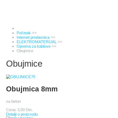
Početak
>>
Internet prodavnica
>>
ELEKTROMATERIJAL
>>
Oprema za kablove
>>
Obujmice
Obujmice
Obujmica 8mm
za beton
Cena:
3,00 Din.
Detalji o proizvodu