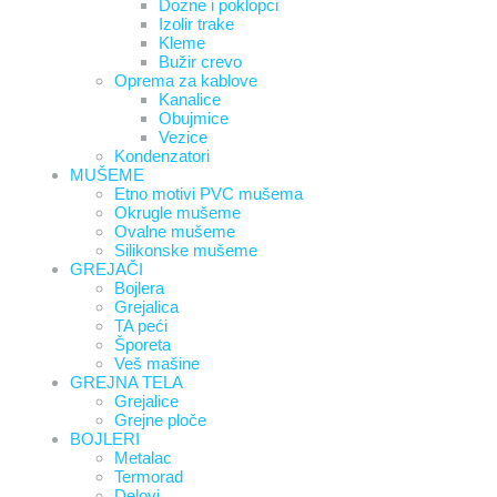
Dozne i poklopci
Izolir trake
Kleme
Bužir crevo
Oprema za kablove
Kanalice
Obujmice
Vezice
Kondenzatori
MUŠEME
Etno motivi PVC mušema
Okrugle mušeme
Ovalne mušeme
Silikonske mušeme
GREJAČI
Bojlera
Grejalica
TA peći
Šporeta
Veš mašine
GREJNA TELA
Grejalice
Grejne ploče
BOJLERI
Metalac
Termorad
Delovi