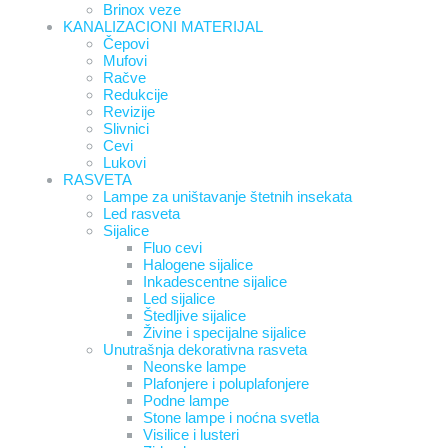
Brinox veze
KANALIZACIONI MATERIJAL
Čepovi
Mufovi
Račve
Redukcije
Revizije
Slivnici
Cevi
Lukovi
RASVETA
Lampe za uništavanje štetnih insekata
Led rasveta
Sijalice
Fluo cevi
Halogene sijalice
Inkadescentne sijalice
Led sijalice
Štedljive sijalice
Živine i specijalne sijalice
Unutrašnja dekorativna rasveta
Neonske lampe
Plafonjere i poluplafonjere
Podne lampe
Stone lampe i noćna svetla
Visilice i lusteri