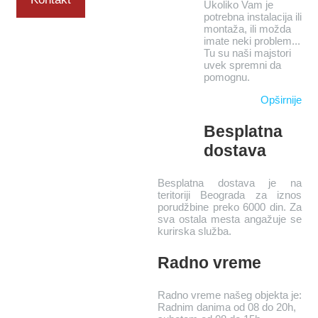
Ukoliko Vam je
potrebna instalacija ili
montaža, ili možda
imate neki problem...
Tu su naši majstori
uvek spremni da
pomognu.
Opširnije
Besplatna
dostava
Besplatna dostava je na
teritoriji Beograda za iznos
porudžbine preko 6000 din. Za
sva ostala mesta angažuje se
kurirska služba.
Radno vreme
Radno vreme našeg objekta je:
Radnim danima od 08 do 20h,