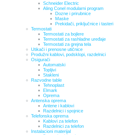
Schneider Electric
Aling Conel modularni program
Dozne i prirubnice
Maske
Prekidači, priključnice i tasteri
Termostati
Termostati za bojlere
Termostati za rashladne uređaje
Termostati za grejna tela
Utikači i prenosne utičnice
Produžni kablovi, podsklopi, razdelnici
Osigurači
Automatski
Topljivi
Stakleni
Razvodne table
Tehnoplast
Elmark
Oprema
Antenska oprema
Antene i kablovi
Razdelnici i spojnice
Telefonska oprema
Kablovi za telefon
Razdelnici za telefon
Instalacioni materijal