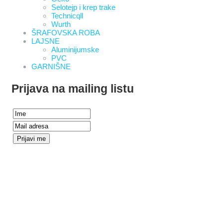
Selotejp i krep trake
Technicqll
Wurth
ŠRAFOVSKA ROBA
LAJSNE
Aluminijumske
PVC
GARNIŠNE
Prijava na mailing listu