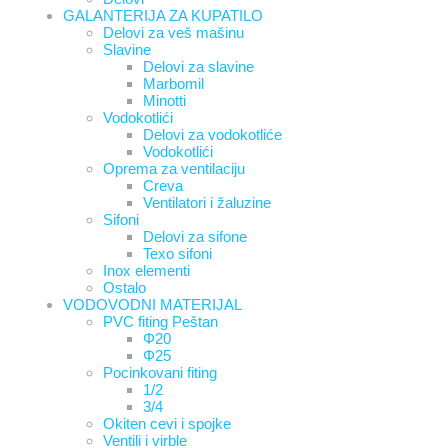
GALANTERIJA ZA KUPATILO
Delovi za veš mašinu
Slavine
Delovi za slavine
Marbomil
Minotti
Vodokotlići
Delovi za vodokotliće
Vodokotlići
Oprema za ventilaciju
Creva
Ventilatori i žaluzine
Sifoni
Delovi za sifone
Texo sifoni
Inox elementi
Ostalo
VODOVODNI MATERIJAL
PVC fiting Peštan
Φ20
Φ25
Pocinkovani fiting
1/2
3/4
Okiten cevi i spojke
Ventili i virble