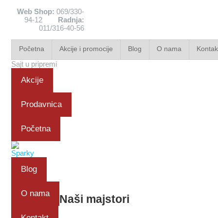
Web Shop:
069/330-
94-12
Radnja:
011/316-40-56
Početna
Akcije i promocije
Blog
O nama
Kontak
Sajt u pripremi
Akcije
Prodavnica
Početna
Blog
O nama
Naši majstori
Kontakt