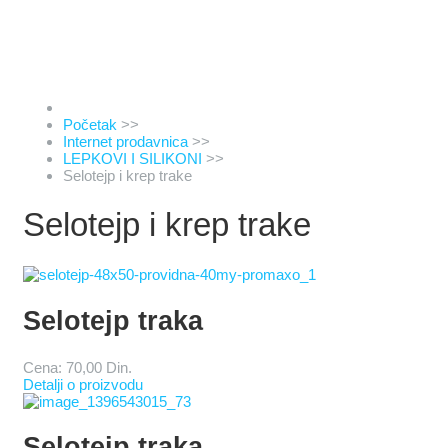
Početak
>>
Internet prodavnica
>>
LEPKOVI I SILIKONI
>>
Selotejp i krep trake
Selotejp i krep trake
Selotejp traka
Cena:
70,00 Din.
Detalji o proizvodu
Selotejp traka