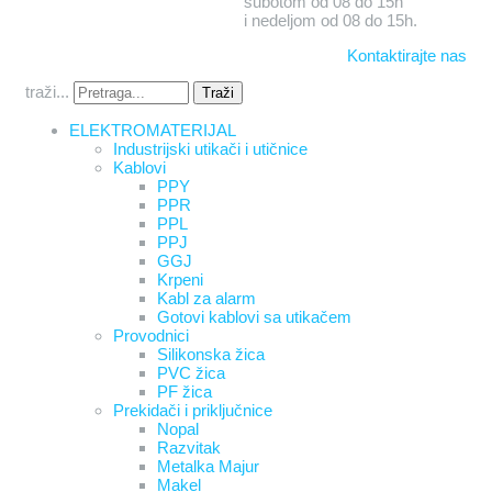
subotom od 08 do 15h
i nedeljom od 08 do 15h.
Kontaktirajte nas
traži...
Traži
ELEKTROMATERIJAL
Industrijski utikači i utičnice
Kablovi
PPY
PPR
PPL
PPJ
GGJ
Krpeni
Kabl za alarm
Gotovi kablovi sa utikačem
Provodnici
Silikonska žica
PVC žica
PF žica
Prekidači i priključnice
Nopal
Razvitak
Metalka Majur
Makel