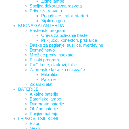
Zidne lampe
Spoljna dekorativna rasveta
Pribor za rasvetu
Prigušnice, trafoi, starteri
Sijalična grla
KUĆNA GALANTERIJA
Baštenski program
Creva za polivanje bašte
Priključci, konektori, prskalice
Daske za peglanje, sušilice, merdevine
Domaćinstvo
Mrežice protiv insekata
Plinski program
PVC kese, dzakovi, folije
Zamenske kese za usisivače
Mikrofiber
Papirne
Zidarski alat
BATERIJE
Alkalne baterije
Baterijske lampe
Dugmaste baterije
Obične baterije
Punjive baterije
LEPKOVI I SILIKONI
Bison
Geko