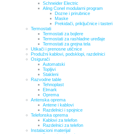
Schneider Electric
Aling Conel modularni program
Dozne i prirubnice
Maske
Prekidači, priključnice i tasteri
Termostati
Termostati za bojlere
Termostati za rashladne uređaje
Termostati za grejna tela
Utikači i prenosne utičnice
Produžni kablovi, podsklopi, razdelnici
Osigurači
Automatski
Topljivi
Stakleni
Razvodne table
Tehnoplast
Elmark
Oprema
Antenska oprema
Antene i kablovi
Razdelnici i spojnice
Telefonska oprema
Kablovi za telefon
Razdelnici za telefon
Instalacioni materijal