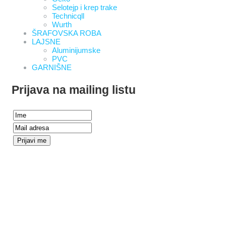
Selotejp i krep trake
Technicqll
Wurth
ŠRAFOVSKA ROBA
LAJSNE
Aluminijumske
PVC
GARNIŠNE
Prijava na mailing listu