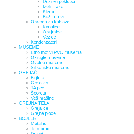
Dozne i poklopci
Izolir trake
Kleme
Bužir crevo
Oprema za kablove
Kanalice
Obujmice
Vezice
Kondenzatori
MUŠEME
Etno motivi PVC mušema
Okrugle mušeme
Ovalne mušeme
Silikonske mušeme
GREJAČI
Bojlera
Grejalica
TA peći
Šporeta
Veš mašine
GREJNA TELA
Grejalice
Grejne ploče
BOJLERI
Metalac
Termorad
Delovi