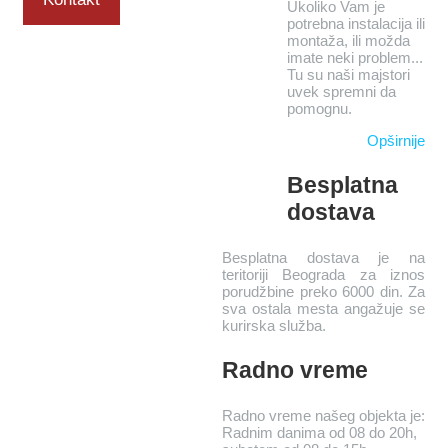
Ukoliko Vam je
potrebna instalacija ili
montaža, ili možda
imate neki problem...
Tu su naši majstori
uvek spremni da
pomognu.
Opširnije
Besplatna
dostava
Besplatna dostava je na
teritoriji Beograda za iznos
porudžbine preko 6000 din. Za
sva ostala mesta angažuje se
kurirska služba.
Radno vreme
Radno vreme našeg objekta je:
Radnim danima od 08 do 20h,