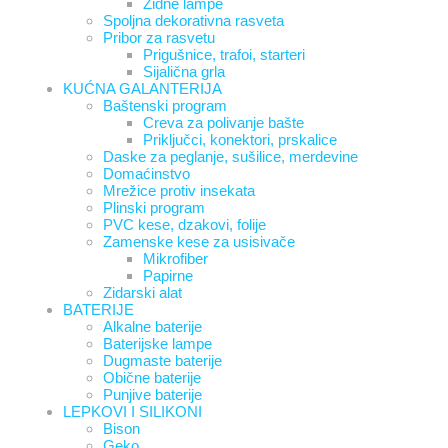
Zidne lampe
Spoljna dekorativna rasveta
Pribor za rasvetu
Prigušnice, trafoi, starteri
Sijalična grla
KUĆNA GALANTERIJA
Baštenski program
Creva za polivanje bašte
Priključci, konektori, prskalice
Daske za peglanje, sušilice, merdevine
Domaćinstvo
Mrežice protiv insekata
Plinski program
PVC kese, dzakovi, folije
Zamenske kese za usisivače
Mikrofiber
Papirne
Zidarski alat
BATERIJE
Alkalne baterije
Baterijske lampe
Dugmaste baterije
Obične baterije
Punjive baterije
LEPKOVI I SILIKONI
Bison
Geko