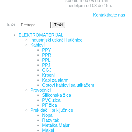
subotom od 08 do 15h
i nedeljom od 08 do 15h.
Kontaktirajte nas
traži...
Traži
ELEKTROMATERIJAL
Industrijski utikači i utičnice
Kablovi
PPY
PPR
PPL
PPJ
GGJ
Krpeni
Kabl za alarm
Gotovi kablovi sa utikačem
Provodnici
Silikonska žica
PVC žica
PF žica
Prekidači i priključnice
Nopal
Razvitak
Metalka Majur
Makel