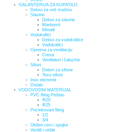
GALANTERIJA ZA KUPATILO
Delovi za veš mašinu
Slavine
Delovi za slavine
Marbomil
Minotti
Vodokotlići
Delovi za vodokotliće
Vodokotlići
Oprema za ventilaciju
Creva
Ventilatori i žaluzine
Sifoni
Delovi za sifone
Texo sifoni
Inox elementi
Ostalo
VODOVODNI MATERIJAL
PVC fiting Peštan
Φ20
Φ25
Pocinkovani fiting
1/2
3/4
Okiten cevi i spojke
Ventili i virble