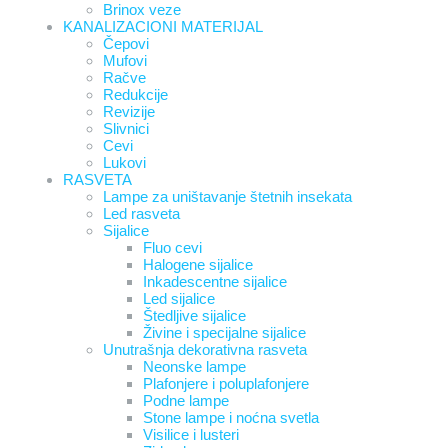
Brinox veze
KANALIZACIONI MATERIJAL
Čepovi
Mufovi
Račve
Redukcije
Revizije
Slivnici
Cevi
Lukovi
RASVETA
Lampe za uništavanje štetnih insekata
Led rasveta
Sijalice
Fluo cevi
Halogene sijalice
Inkadescentne sijalice
Led sijalice
Štedljive sijalice
Živine i specijalne sijalice
Unutrašnja dekorativna rasveta
Neonske lampe
Plafonjere i poluplafonjere
Podne lampe
Stone lampe i noćna svetla
Visilice i lusteri