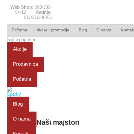
Web Shop:
069/330-
94-12
Radnja:
011/316-40-56
Početna
Akcije i promocije
Blog
O nama
Kontak
Sajt u pripremi
Akcije
Prodavnica
Početna
Blog
O nama
Naši majstori
Kontakt