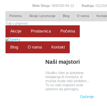
Web Shop:
069/330-94-12
Radnja:
011/31
Početna
Akcije i promocije
Blog
O nama
Kontak
Sajt u pripremi
Akcije
Prodavnica
Početna
Blog
O nama
Kontakt
Naši majstori
Ukoliko Vam je potrebna
instalacija ili montaža, ili
možda imate neki problem...
Tu su naši majstori uvek
spremni da pomognu.
Opširnije