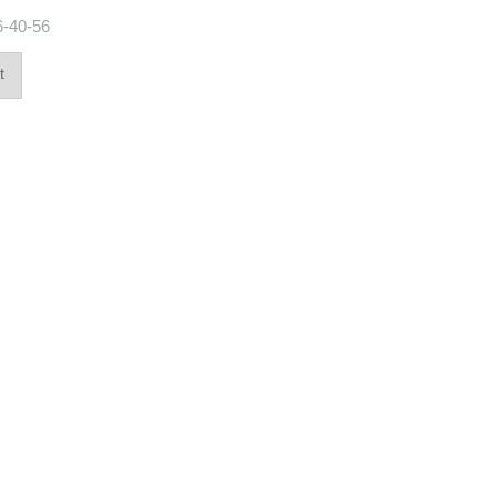
6-40-56
t