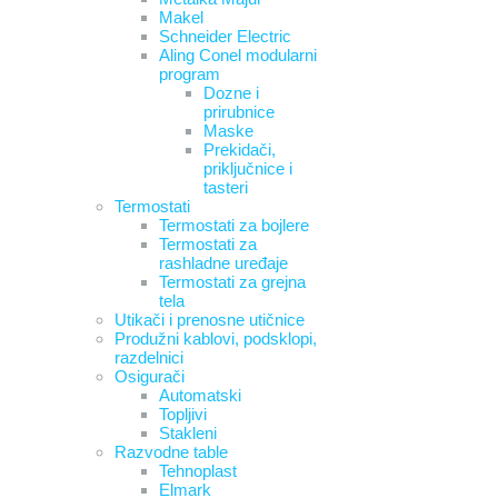
Makel
Schneider Electric
Aling Conel modularni
program
Dozne i
prirubnice
Maske
Prekidači,
priključnice i
tasteri
Termostati
Termostati za bojlere
Termostati za
rashladne uređaje
Termostati za grejna
tela
Utikači i prenosne utičnice
Produžni kablovi, podsklopi,
razdelnici
Osigurači
Automatski
Topljivi
Stakleni
Razvodne table
Tehnoplast
Elmark