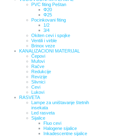
PVC fiting Peštan
Φ20
Φ25
Pocinkovani fiting
1/2
3/4
Okiten cevi i spojke
Ventili i virble
Brinox veze
KANALIZACIONI MATERIJAL
Čepovi
Mufovi
Račve
Redukcije
Revizije
Slivnici
Cevi
Lukovi
RASVETA
Lampe za uništavanje štetnih
insekata
Led rasveta
Sijalice
Fluo cevi
Halogene sijalice
Inkadescentne sijalice