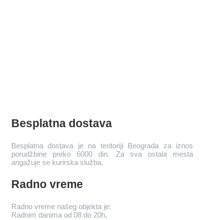
Besplatna dostava
Besplatna dostava je na teritoriji Beograda za iznos
porudžbine preko 6000 din. Za sva ostala mesta
angažuje se kurirska služba.
Radno vreme
Radno vreme našeg objekta je:
Radnim danima od 08 do 20h,