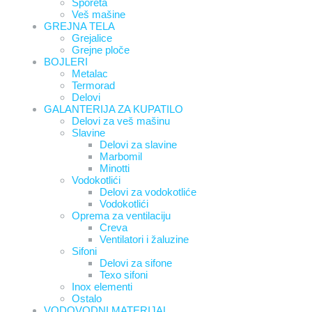
Šporeta
Veš mašine
GREJNA TELA
Grejalice
Grejne ploče
BOJLERI
Metalac
Termorad
Delovi
GALANTERIJA ZA KUPATILO
Delovi za veš mašinu
Slavine
Delovi za slavine
Marbomil
Minotti
Vodokotlići
Delovi za vodokotliće
Vodokotlići
Oprema za ventilaciju
Creva
Ventilatori i žaluzine
Sifoni
Delovi za sifone
Texo sifoni
Inox elementi
Ostalo
VODOVODNI MATERIJAL