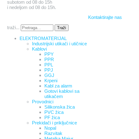
subotom od 08 do 15h
i nedeljom od 08 do 15h.
Kontaktirajte nas
traži...
Traži
ELEKTROMATERIJAL
Industrijski utikači i utičnice
Kablovi
PPY
PPR
PPL
PPJ
GGJ
Krpeni
Kabl za alarm
Gotovi kablovi sa
utikačem
Provodnici
Silikonska žica
PVC žica
PF žica
Prekidači i priključnice
Nopal
Razvitak
Metalka Majur