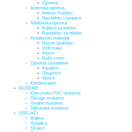
Oprema
Antenska oprema
Antene i kablovi
Razdelnici i spojnice
Telefonska oprema
Kablovi za telefon
Razdelnici za telefon
Instalacioni materijal
Dozne i poklopci
Izolir trake
Kleme
Bužir crevo
Oprema za kablove
Kanalice
Obujmice
Vezice
Kondenzatori
MUŠEME
Etno motivi PVC mušema
Okrugle mušeme
Ovalne mušeme
Silikonske mušeme
GREJAČI
Bojlera
Grejalica
TA peći