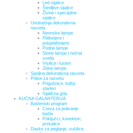
Led sijalice
Štedljive sijalice
Živine i specijalne
sijalice
Unutrašnja dekorativna
rasveta
Neonske lampe
Plafonjere i
poluplafonjere
Podne lampe
Stone lampe i noćna
svetla
Visilice i lusteri
Zidne lampe
Spoljna dekorativna rasveta
Pribor za rasvetu
Prigušnice, trafoi,
starteri
Sijalična grla
KUĆNA GALANTERIJA
Baštenski program
Creva za polivanje
bašte
Priključci, konektori,
prskalice
Daske za peglanje, sušilice,