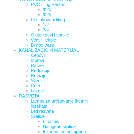
PVC fiting Peštan
Φ20
Φ25
Pocinkovani fiting
1/2
3/4
Okiten cevi i spojke
Ventili i virble
Brinox veze
KANALIZACIONI MATERIJAL
Čepovi
Mufovi
Račve
Redukcije
Revizije
Slivnici
Cevi
Lukovi
RASVETA
Lampe za uništavanje štetnih
insekata
Led rasveta
Sijalice
Fluo cevi
Halogene sijalice
Inkadescentne sijalice