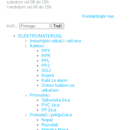
subotom od 08 do 15h
i nedeljom od 08 do 15h.
Kontaktirajte nas
traži...
Traži
ELEKTROMATERIJAL
Industrijski utikači i utičnice
Kablovi
PPY
PPR
PPL
PPJ
GGJ
Krpeni
Kabl za alarm
Gotovi kablovi sa
utikačem
Provodnici
Silikonska žica
PVC žica
PF žica
Prekidači i priključnice
Nopal
Razvitak
Metalka Majur