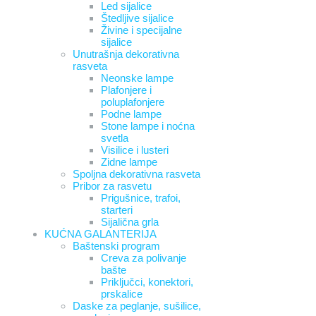
Led sijalice
Štedljive sijalice
Živine i specijalne
sijalice
Unutrašnja dekorativna
rasveta
Neonske lampe
Plafonjere i
poluplafonjere
Podne lampe
Stone lampe i noćna
svetla
Visilice i lusteri
Zidne lampe
Spoljna dekorativna rasveta
Pribor za rasvetu
Prigušnice, trafoi,
starteri
Sijalična grla
KUĆNA GALANTERIJA
Baštenski program
Creva za polivanje
bašte
Priključci, konektori,
prskalice
Daske za peglanje, sušilice,