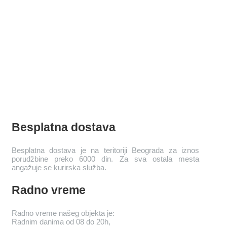
Besplatna dostava
Besplatna dostava je na teritoriji Beograda za iznos
porudžbine preko 6000 din. Za sva ostala mesta
angažuje se kurirska služba.
Radno vreme
Radno vreme našeg objekta je:
Radnim danima od 08 do 20h,