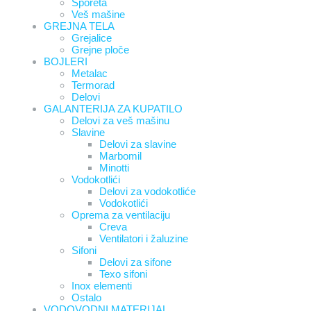
Šporeta
Veš mašine
GREJNA TELA
Grejalice
Grejne ploče
BOJLERI
Metalac
Termorad
Delovi
GALANTERIJA ZA KUPATILO
Delovi za veš mašinu
Slavine
Delovi za slavine
Marbomil
Minotti
Vodokotlići
Delovi za vodokotliće
Vodokotlići
Oprema za ventilaciju
Creva
Ventilatori i žaluzine
Sifoni
Delovi za sifone
Texo sifoni
Inox elementi
Ostalo
VODOVODNI MATERIJAL