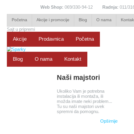
Web Shop:
069/330-94-12
Radnja:
011/31
Početna
Akcije i promocije
Blog
O nama
Kontak
Sajt u pripremi
Akcije
Prodavnica
Početna
Blog
O nama
Kontakt
Naši majstori
Ukoliko Vam je potrebna
instalacija ili montaža, ili
možda imate neki problem...
Tu su naši majstori uvek
spremni da pomognu.
Opširnije