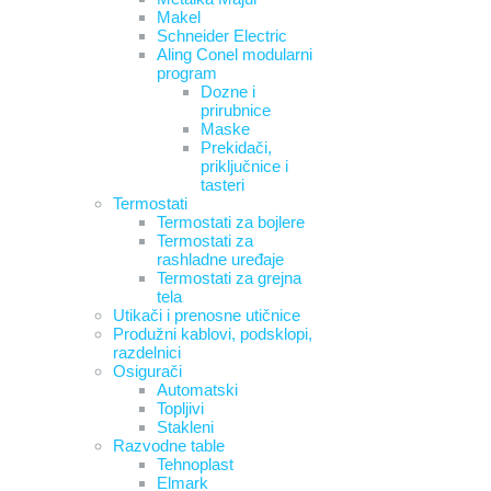
Makel
Schneider Electric
Aling Conel modularni
program
Dozne i
prirubnice
Maske
Prekidači,
priključnice i
tasteri
Termostati
Termostati za bojlere
Termostati za
rashladne uređaje
Termostati za grejna
tela
Utikači i prenosne utičnice
Produžni kablovi, podsklopi,
razdelnici
Osigurači
Automatski
Topljivi
Stakleni
Razvodne table
Tehnoplast
Elmark