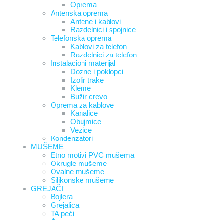
Oprema
Antenska oprema
Antene i kablovi
Razdelnici i spojnice
Telefonska oprema
Kablovi za telefon
Razdelnici za telefon
Instalacioni materijal
Dozne i poklopci
Izolir trake
Kleme
Bužir crevo
Oprema za kablove
Kanalice
Obujmice
Vezice
Kondenzatori
MUŠEME
Etno motivi PVC mušema
Okrugle mušeme
Ovalne mušeme
Silikonske mušeme
GREJAČI
Bojlera
Grejalica
TA peći